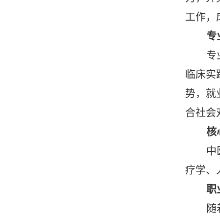
工作，
专
专
临床实
势，就
合社会
核
中
疗学、
职
随